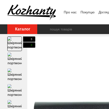
Перейти до основного контенту
Про нас
Покупцю
Догля
Каталог
3
3