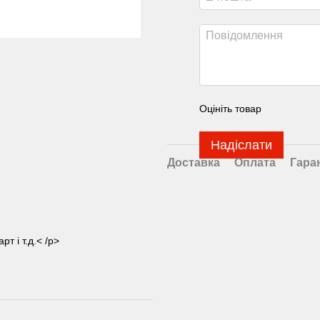
Оцініть товар
Надіслати
Доставка
Оплата
Гара
т і т.д.< /p>