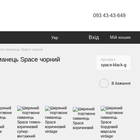
093 43-43-649
Вхід
Мій кошик
Укр
не гаманець Space чорний
манець Space чорний
Артикул
space-black-g
В бажання