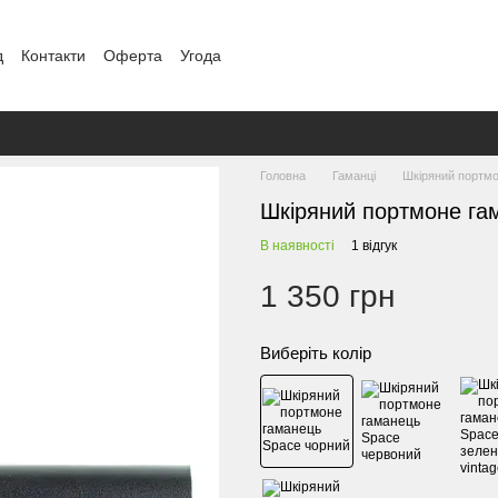
д
Контакти
Оферта
Угода
Головна
Гаманці
Шкіряний портмо
Шкіряний портмоне га
В наявності
1 відгук
1 350 грн
Виберіть колір