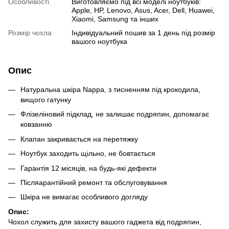
Особливості
Виготовляємо під всі моделі ноутбуків:
Apple, HP, Lenovo, Asus, Acer, Dell, Huawei,
Xiaomi, Samsung та інших
Розмір чохла
Індивідуальний пошив за 1 день під розмір
вашого ноутбука
Опис
Натуральна шкіра Nappa, з тисненням під крокодила,
вищого гатунку
Флізеліновий підклад, не залишає подряпин, допомагає
ковзанню
Клапан закривається на перетяжку
Ноутбук заходить щільно, не бовтається
Гарантія 12 місяців, на будь-які дефекти
Післяарантійний ремонт та обслуговування
Шкіра не вимагає особливого догляду
Опис:
Чохол служить для захисту вашого гаджета від подряпин,