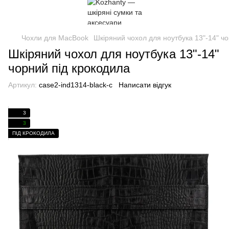
Чохли для MacBook
Шкіряний чохол для ноутбука 13"-14" ч
Шкіряний чохол для ноутбука 13"-14"
чорний під крокодила
Артикул:
case2-ind1314-black-c
Написати відгук
3
3
ПІД КРОКОДИЛА