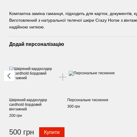
Компактна заміна гаманця, підходить для карток, документів, к
Виготовлений з натуральної телячої шкіри Crazy Horse з вінт
надійною ниткою.
Додай персоналізацію
Шкіряний кардхолдер
Персональне тиснення
cardhold бордовий
300 грн
вінтажний
200 грн
500 грн
Купити