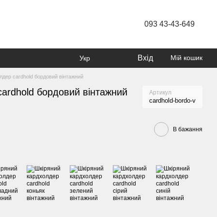
093 43-43-649
Вхід
Мій кошик
Укр
лдер cardhold бордовий вінтажний
ardhold бордовий вінтажний
Артикул
cardhold-bordo-v
В бажання