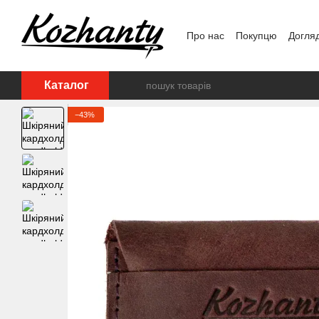
Перейти до основного контенту
Про нас
Покупцю
Догля
Каталог
−43%