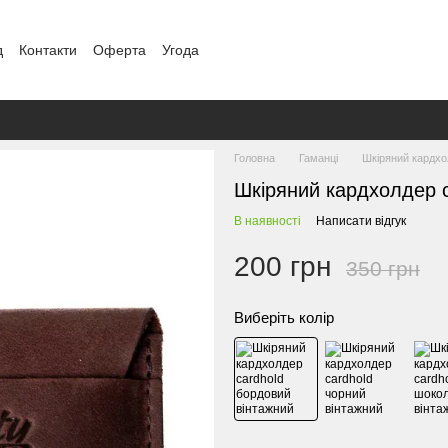
д
Контакти
Оферта
Угода
Головна
Гаманці
Шкіряний кардхо
Шкіряний кардхолдер c
В наявності
Написати відгук
200 грн
350 грн
Виберіть колір