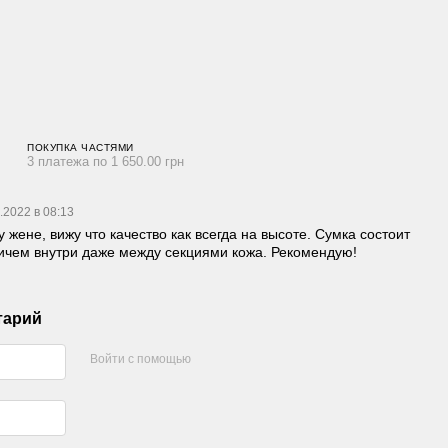
ПОКУПКА ЧАСТЯМИ
3 платежа по 1 650.00 грн
.2022 в 08:13
 жене, вижу что качество как всегда на высоте. Сумка состоит
ричем внутри даже между секциями кожа. Рекомендую!
тарий
Войти с помощью