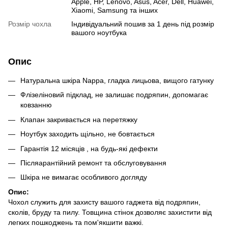
Apple, HP, Lenovo, Asus, Acer, Dell, Huawei,
Xiaomi, Samsung та інших
Розмір чохла
Індивідуальний пошив за 1 день під розмір
вашого ноутбука
Опис
Натуральна шкіра Nappa, гладка лицьова, вищого гатунку
Флізеліновий підклад, не залишає подряпин, допомагає
ковзанню
Клапан закривається на перетяжку
Ноутбук заходить щільно, не бовтається
Гарантія 12 місяців , на будь-які дефекти
Післяарантійний ремонт та обслуговування
Шкіра не вимагає особливого догляду
Опис:
Чохол служить для захисту вашого гаджета від подряпин,
сколів, бруду та пилу. Товщина стінок дозволяє захистити від
легких пошкоджень та пом'якшити важкі.