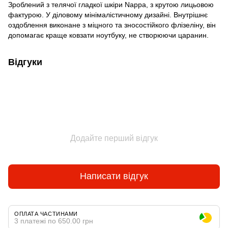
Зроблений з телячої гладкої шкіри Nappa, з крутою лицьовою
фактурою. У діловому мінімалістичному дизайні. Внутрішнє
оздоблення виконане з міцного та зносостійкого флізеліну, він
допомагає краще ковзати ноутбуку, не створюючи царанин.
Відгуки
Додайте перший відгук
Написати відгук
ОПЛАТА ЧАСТИНАМИ
3 платежі по 650.00 грн