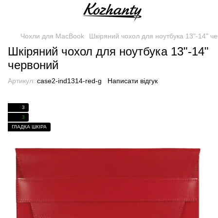
Чохли для MacBook
Шкіряний чохол для ноутбука 13"-14" ч
Шкіряний чохол для ноутбука 13"-14"
червоний
Артикул:
case2-ind1314-red-g
Написати відгук
3
3
ГЛАДКА ШКІРА